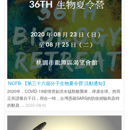
NCFB-【第三十六屆分子生物夏令營 活動通知】
2020年，COVID-19疫情突如洪水猛獸般襲來，肆虐全球。然而
正所謂養兵千日，用在一時，台灣憑藉SARS的防疫經驗和及時
的動員 ...
2020-08-10