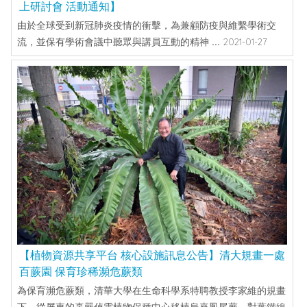
上研討會 活動通知】
由於全球受到新冠肺炎疫情的衝擊，為兼顧防疫與維繫學術交
流，並保有學術會議中聽眾與講員互動的精神 ...
2021-01-27
【植物資源共享平台 核心設施訊息公告】清大規畫一處
百蕨園 保育珍稀瀕危蕨類
為保育瀕危蕨類，清華大學在生命科學系特聘教授李家維的規畫
下，從屏東的辜嚴倬雲植物保種中心移植烏來鳳尾蕨、對葉鐵線