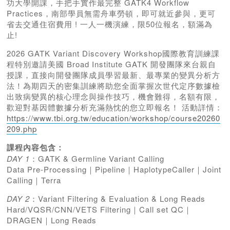
功大學開課，手把手實作最完整 GATK4 Workflow
Practices，南部學員無需舟車勞頓，即可就近參與，更可
省去交通住宿費用 ! 一人一機演練，限50位報名，額滿為
止!
2026 GATK Variant Discovery Workshop國際教育訓練課
程特別邀請美國 Broad Institute GATK 開發團隊來台親自
授課，直接向開發團隊成員學習最新、最專業的變異分析方
法！為期四天的密集訓練將助您全面掌握次世代定序數據檢
出致病變異的核心理念與操作技巧，機會難得，名額有限，
歡迎對基因體數據分析充滿熱忱的您立即報名！ 活動詳情：
https://www.tbi.org.tw/education/workshop/course20260
209.php
課程內容包含：
DAY 1
：GATK & Germline Variant Calling
Data Pre-Processing｜Pipeline｜HaplotypeCaller｜Joint
Calling｜Terra
DAY 2
：Variant Filtering & Evaluation & Long Reads
Hard/VQSR/CNN/VETS Filtering｜Call set QC｜
DRAGEN｜Long Reads