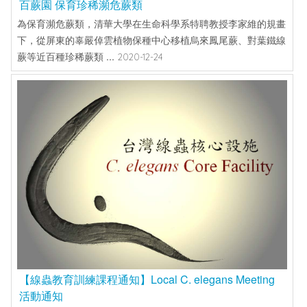
百蕨園 保育珍稀瀕危蕨類
為保育瀕危蕨類，清華大學在生命科學系特聘教授李家維的規畫
下，從屏東的辜嚴倬雲植物保種中心移植烏來鳳尾蕨、對葉鐵線
蕨等近百種珍稀蕨類 ...
2020-12-24
【線蟲教育訓練課程通知】Local C. elegans Meeting
活動通知