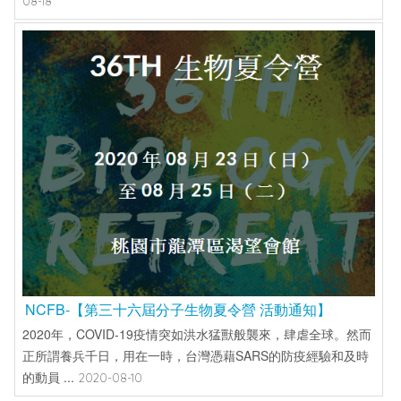
08-18
NCFB-【第三十六屆分子生物夏令營 活動通知】
2020年，COVID-19疫情突如洪水猛獸般襲來，肆虐全球。然而
正所謂養兵千日，用在一時，台灣憑藉SARS的防疫經驗和及時
的動員 ...
2020-08-10