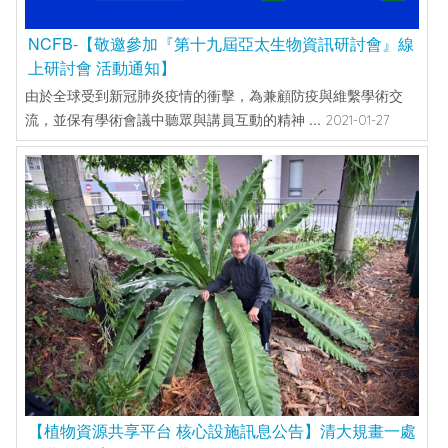
NCFB-【敬邀參加『第十九屆亞太生物資訊研討會』線
上研討會 活動通知】
由於全球受到新冠肺炎疫情的衝擊，為兼顧防疫與維繫學術交
流，並保有學術會議中聽眾與講員互動的精神 ...
2021-01-27
【植物資源共享平台 核心設施訊息公告】清大規畫一處